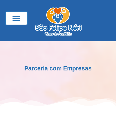
Portal da Transparência
Parceria com Empresas